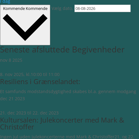
I dag
Vælg dato.
Kommende
Kommende
Seneste afsluttede Begivenheder
nov
8
2025
8. nov 2025, kl.10:00
til
11:00
Resiliens i Grænselandet:
Et samfunds modstandsdygtighed skabes bl.a. gennem modgang
dec
21
2023
21. dec 2023
til
22. dec 2023
Kultursalen: Julekoncerter med Mark &
Christoffer
Ingen jul uden julekoncerterne med Mark & Christoffer21. og 22.