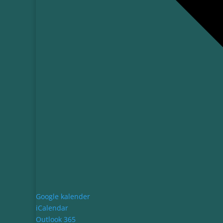
Google kalender
iCalendar
Outlook 365