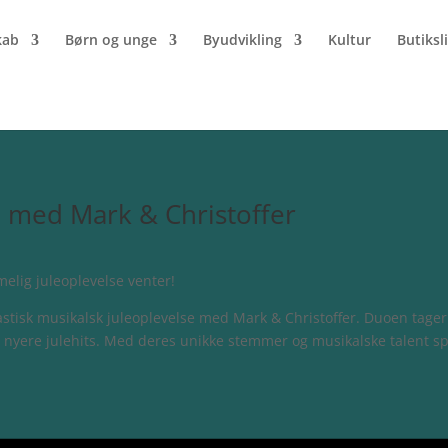
kab
Børn og unge
Byudvikling
Kultur
Butiksl
 med Mark & Christoffer
e med Mark & Christoffer
lig juleoplevelse venter!
tastisk musikalsk juleoplevelse med Mark & Christoffer. Duoen tag
d nyere julehits. Med deres unikke stemmer og musikalske talent s