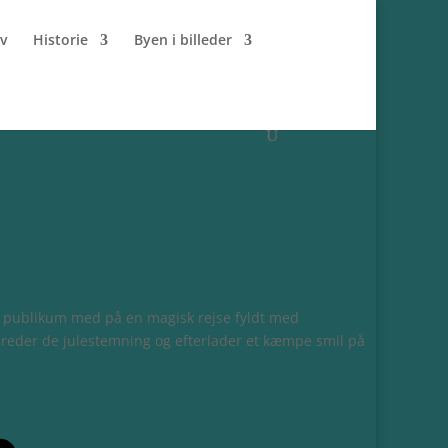
iv
Historie
Byen i billeder
er publikum med på en magisk rejse fyldt med
preder de julestemning og efterlader et kæmpe smil på