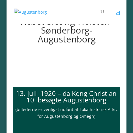
Huset Slesvig-Holsten-
Sønderborg-
Augustenborg
13. juli 1920 – da Kong
Christian
10.
besøgte Augustenborg
(billederne er venligst udlånt af Lokalhistorisk Arkiv
for Augustenborg og Omegn)