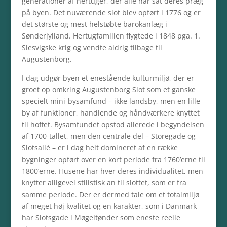
generationer af hertuger, der alle har sat deres præg
på byen. Det nuværende slot blev opført i 1776 og er
det største og mest helstøbte barokanlæg i
Sønderjylland. Hertugfamilien flygtede i 1848 pga. 1.
Slesvigske krig og vendte aldrig tilbage til
Augustenborg.
I dag udgør byen et enestående kulturmiljø, der er
groet op omkring Augustenborg Slot som et ganske
specielt mini-bysamfund – ikke landsby, men en lille
by af funktioner, handlende og håndværkere knyttet
til hoffet. Bysamfundet opstod allerede i begyndelsen
af 1700-tallet, men den centrale del – Storegade og
Slotsallé – er i dag helt domineret af en række
bygninger opført over en kort periode fra 1760’erne til
1800’erne. Husene har hver deres individualitet, men
knytter alligevel stilistisk an til slottet, som er fra
samme periode. Der er dermed tale om et totalmiljø
af meget høj kvalitet og en karakter, som i Danmark
har Slotsgade i Møgeltønder som eneste reelle