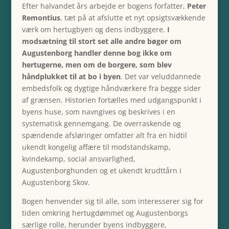
Efter halvandet års arbejde er bogens forfatter,
Peter
Remontius
, tæt på at afslutte et nyt opsigtsvækkende
værk om hertugbyen og dens indbyggere.
I
modsætning til stort set alle andre bøger om
Augustenborg handler denne bog ikke om
hertugerne, men om de borgere, som blev
håndplukket til at bo i byen
. Det var veluddannede
embedsfolk og dygtige håndværkere fra begge sider
af grænsen. Historien fortælles med udgangspunkt i
byens huse, som navngives og beskrives i en
systematisk gennemgang. De overraskende og
spændende afsløringer omfatter alt fra en hidtil
ukendt kongelig affære til modstandskamp,
kvindekamp, social ansvarlighed,
Augustenborghunden og et ukendt krudttårn i
Augustenborg Skov.
Bogen henvender sig til alle, som interesserer sig for
tiden omkring hertugdømmet og Augustenborgs
særlige rolle, herunder byens indbyggere,