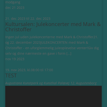
modgang
dec
21
2023
21. dec 2023
til
22. dec 2023
Kultursalen: Julekoncerter med Mark &
Christoffer
Ingen jul uden julekoncerterne med Mark & Christoffer21.
og 22. december 2023JULEKONCERTEN med Mark &
Christoffer - en uforglemmelig juleoplevelse venter!Giv dig
selv og dine nærmeste en gave i form […]
nov
19
2023
19. nov 2023, kl.08:00
til
17:00
TEST
Augustiana Kunstpark og Kunsthal
Palævej 12, Augustenborg