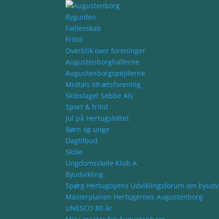
Byguiden
Fællesskab
Fritid
Overblik over foreninger
Augustenborghallerne
Augustenborgspejderne
Midtals Idrætsforening
Skibslaget Sebbe Als
Sport & fritid
Jul på Hertugslottet
Børn og unge
Dagtilbud
Skole
Ungdomsskole Klub A
Byudvikling
Spørg Hertugbyens Udviklingsforum om byudvi
Masterplanen Hertugernes Augustenborg
UNESCO 80 år