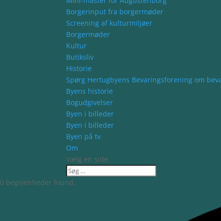
Mini-master for Augustenborg
Borgerinput fra borgermøder
Screening af kulturmiljøer
Borgermøder
Kultur
Butiksliv
Historie
Spørg Hertugbyens Bevaringsforening om bev
Byens historie
Bogudgivelser
Byen i billeder
Byen i billeder
Byen på tv
Om
Vælg en side
0 begivenheder found.