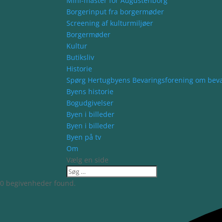
Mini-master for Augustenborg
Borgerinput fra borgermøder
Screening af kulturmiljøer
Borgermøder
Kultur
Butiksliv
Historie
Spørg Hertugbyens Bevaringsforening om bev
Byens historie
Bogudgivelser
Byen i billeder
Byen i billeder
Byen på tv
Om
Vælg en side
0 begivenheder found.