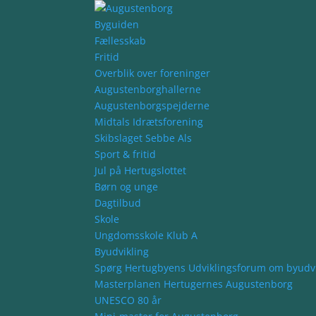
Byguiden
Fællesskab
Fritid
Overblik over foreninger
Augustenborghallerne
Augustenborgspejderne
Midtals Idrætsforening
Skibslaget Sebbe Als
Sport & fritid
Jul på Hertugslottet
Børn og unge
Dagtilbud
Skole
Ungdomsskole Klub A
Byudvikling
Spørg Hertugbyens Udviklingsforum om byudvi
Masterplanen Hertugernes Augustenborg
UNESCO 80 år