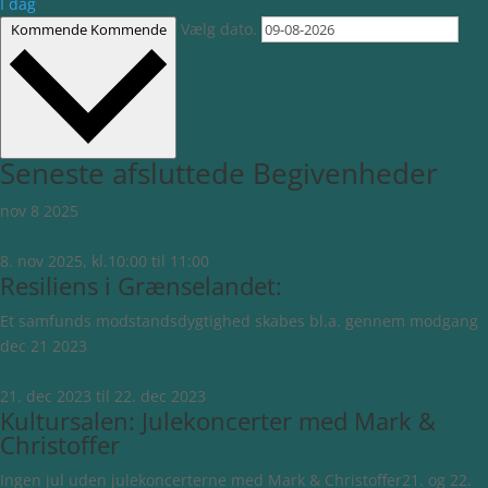
I dag
Vælg dato.
Kommende
Kommende
Seneste afsluttede Begivenheder
nov
8
2025
8. nov 2025, kl.10:00
til
11:00
Resiliens i Grænselandet:
Et samfunds modstandsdygtighed skabes bl.a. gennem modgang
dec
21
2023
21. dec 2023
til
22. dec 2023
Kultursalen: Julekoncerter med Mark &
Christoffer
Ingen jul uden julekoncerterne med Mark & Christoffer21. og 22.