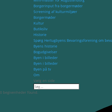
Mini-master for Augustenborg
Borgerinput fra borgermøder
Screening af kulturmiljøer
Borgermøder
Kultur
Butiksliv
Historie
Spørg Hertugbyens Bevaringsforening om bev
Byens historie
Bogudgivelser
Byen i billeder
Byen i billeder
Byen på tv
Om
Vælg en side
0 begivenheder found.