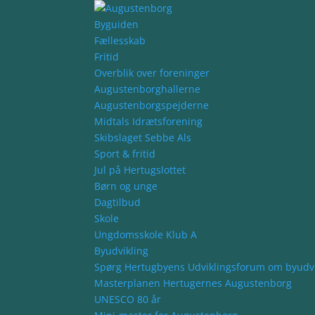
Byguiden
Fællesskab
Fritid
Overblik over foreninger
Augustenborghallerne
Augustenborgspejderne
Midtals Idrætsforening
Skibslaget Sebbe Als
Sport & fritid
Jul på Hertugslottet
Børn og unge
Dagtilbud
Skole
Ungdomsskole Klub A
Byudvikling
Spørg Hertugbyens Udviklingsforum om byudvi
Masterplanen Hertugernes Augustenborg
UNESCO 80 år