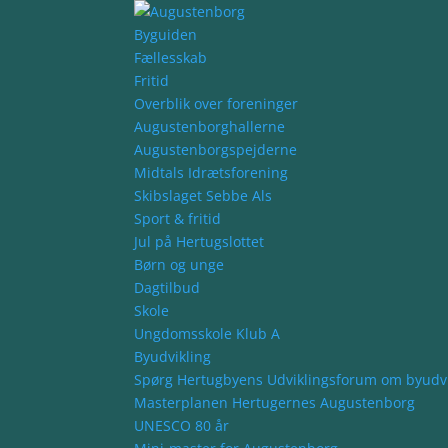
Byguiden
Fællesskab
Fritid
Overblik over foreninger
Augustenborghallerne
Augustenborgspejderne
Midtals Idrætsforening
Skibslaget Sebbe Als
Sport & fritid
Jul på Hertugslottet
Børn og unge
Dagtilbud
Skole
Ungdomsskole Klub A
Byudvikling
Spørg Hertugbyens Udviklingsforum om byudvi
Masterplanen Hertugernes Augustenborg
UNESCO 80 år