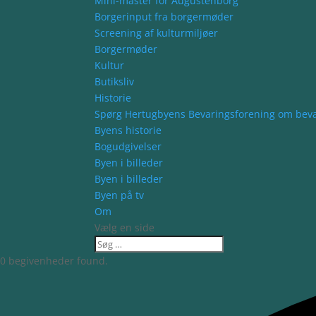
Mini-master for Augustenborg
Borgerinput fra borgermøder
Screening af kulturmiljøer
Borgermøder
Kultur
Butiksliv
Historie
Spørg Hertugbyens Bevaringsforening om bev
Byens historie
Bogudgivelser
Byen i billeder
Byen i billeder
Byen på tv
Om
Vælg en side
0 begivenheder found.