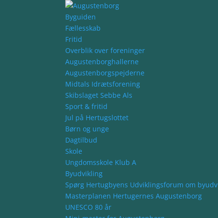
Byguiden
Fællesskab
Fritid
Overblik over foreninger
Augustenborghallerne
Augustenborgspejderne
Midtals Idrætsforening
Skibslaget Sebbe Als
Sport & fritid
Jul på Hertugslottet
Børn og unge
Dagtilbud
Skole
Ungdomsskole Klub A
Byudvikling
Spørg Hertugbyens Udviklingsforum om byudvi
Masterplanen Hertugernes Augustenborg
UNESCO 80 år