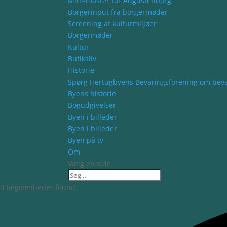
Mini-master for Augustenborg
Borgerinput fra borgermøder
Screening af kulturmiljøer
Borgermøder
Kultur
Butiksliv
Historie
Spørg Hertugbyens Bevaringsforening om bev
Byens historie
Bogudgivelser
Byen i billeder
Byen i billeder
Byen på tv
Om
Vælg en side
0 begivenheder found.