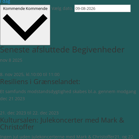
I dag
Vælg dato.
Kommende
Kommende
Seneste afsluttede Begivenheder
nov
8
2025
8. nov 2025, kl.10:00
til
11:00
Resiliens i Grænselandet:
Et samfunds modstandsdygtighed skabes bl.a. gennem modgang
dec
21
2023
21. dec 2023
til
22. dec 2023
Kultursalen: Julekoncerter med Mark &
Christoffer
Ingen jul uden julekoncerterne med Mark & Christoffer21. og 22.