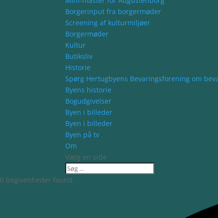
Mini-master for Augustenborg
Borgerinput fra borgermøder
Screening af kulturmiljøer
Borgermøder
Kultur
Butiksliv
Historie
Spørg Hertugbyens Bevaringsforening om bev
Byens historie
Bogudgivelser
Byen i billeder
Byen i billeder
Byen på tv
Om
Vælg en side
0 begivenheder found.