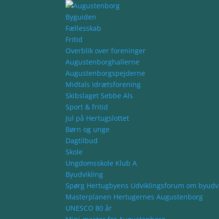
Byguiden
Fællesskab
Fritid
Overblik over foreninger
Augustenborghallerne
Augustenborgspejderne
Midtals Idrætsforening
Skibslaget Sebbe Als
Sport & fritid
Jul på Hertugslottet
Børn og unge
Dagtilbud
Skole
Ungdomsskole Klub A
Byudvikling
Spørg Hertugbyens Udviklingsforum om byudvi
Masterplanen Hertugernes Augustenborg
UNESCO 80 år