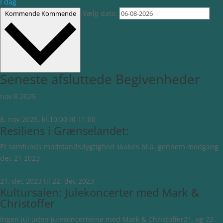
I dag
Vælg dato.
Kommende
Kommende
Seneste afsluttede Begivenheder
nov
8
2025
8. nov 2025, kl.10:00
til
11:00
Resiliens i Grænselandet:
Et samfunds modstandsdygtighed skabes bl.a. gennem modgang
dec
21
2023
21. dec 2023
til
22. dec 2023
Kultursalen: Julekoncerter med Mark &
Christoffer
Ingen jul uden julekoncerterne med Mark & Christoffer21. og 22.