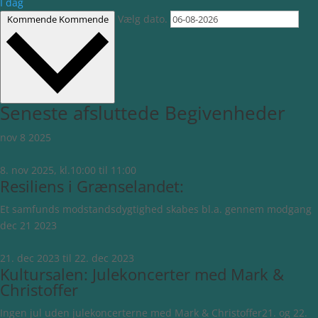
I dag
Vælg dato.
Kommende
Kommende
Seneste afsluttede Begivenheder
nov
8
2025
8. nov 2025, kl.10:00
til
11:00
Resiliens i Grænselandet:
Et samfunds modstandsdygtighed skabes bl.a. gennem modgang
dec
21
2023
21. dec 2023
til
22. dec 2023
Kultursalen: Julekoncerter med Mark &
Christoffer
Ingen jul uden julekoncerterne med Mark & Christoffer21. og 22.