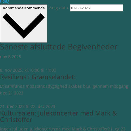
I dag
Vælg dato.
Kommende
Kommende
Seneste afsluttede Begivenheder
nov
8
2025
8. nov 2025, kl.10:00
til
11:00
Resiliens i Grænselandet:
Et samfunds modstandsdygtighed skabes bl.a. gennem modgang
dec
21
2023
21. dec 2023
til
22. dec 2023
Kultursalen: Julekoncerter med Mark &
Christoffer
Ingen jul uden julekoncerterne med Mark & Christoffer21. og 22.