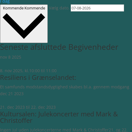
I dag
Vælg dato.
Kommende
Kommende
Seneste afsluttede Begivenheder
nov
8
2025
8. nov 2025, kl.10:00
til
11:00
Resiliens i Grænselandet:
Et samfunds modstandsdygtighed skabes bl.a. gennem modgang
dec
21
2023
21. dec 2023
til
22. dec 2023
Kultursalen: Julekoncerter med Mark &
Christoffer
Ingen jul uden julekoncerterne med Mark & Christoffer21. og 22.