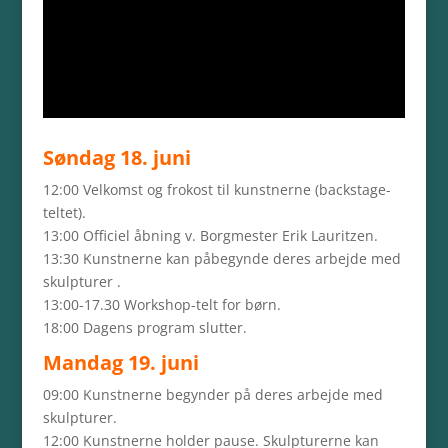
WoodSculpture
18. juni til lørdag den
24. juni 2023
Søndag 18. juni
12:00 Velkomst og frokost til kunstnerne (backstage-
teltet).
13:00 Officiel åbning v. Borgmester Erik Lauritzen.
13:30 Kunstnerne kan påbegynde deres arbejde med
skulpturer .
13:00-17.30 Workshop-telt for børn.
18:00 Dagens program slutter.
Mandag 19. juni
09:00 Kunstnerne begynder på deres arbejde med
skulpturer.
12:00 Kunstnerne holder pause. Skulpturerne kan