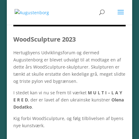
WoodSculpture 2023
Hertugbyens Udviklingsforum og dermed
Augustenborg er blevet udvalgt til at modtage en af
dette års WoodSculpture-skulpturer. Skulpturen er
tænkt at skulle erstatte den kedelige grå, meget slidte
og triste pylon ved bygrænsen.
I stedet kan vi nu se frem til værket
M U L T I – L A Y
E R E D
, der er lavet af den ukrainske kunstner
Olena
Dodatko
.
Kig forbi WoodSculpture, og følg tilblivelsen af byens
nye kunstværk.