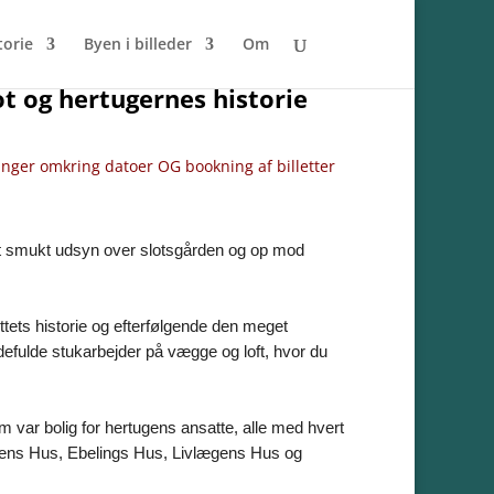
torie
Byen i billeder
Om
t og hertugernes historie
inger omkring datoer OG bookning af billetter
et smukt udsyn over slotsgården og op mod
tets historie og efterfølgende den meget
efulde stukarbejder på vægge og loft, hvor du
m var bolig for hertugens ansatte, alle med hvert
dens Hus, Ebelings Hus, Livlægens Hus og