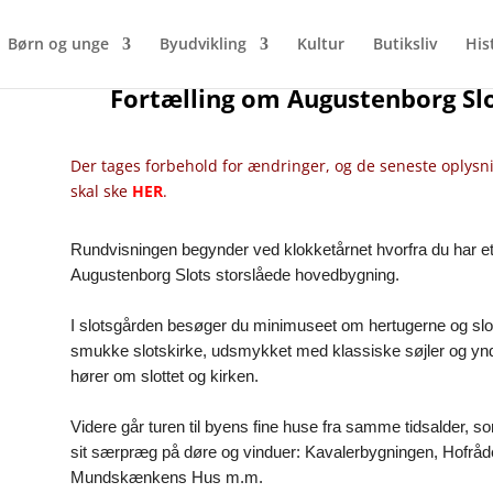
Børn og unge
Byudvikling
Kultur
Butiksliv
His
Fortælling om Augustenborg Slo
Der tages forbehold for ændringer, og de seneste oplysn
skal ske
HER
.
Rundvisningen begynder ved klokketårnet hvorfra du har 
Augustenborg Slots storslåede hovedbygning.
I slotsgården besøger du minimuseet om hertugerne og slot
smukke slotskirke, udsmykket med klassiske søjler og ynd
hører om slottet og kirken.
Videre går turen til byens fine huse fra samme tidsalder, so
sit særpræg på døre og vinduer: Kavalerbygningen, Hofrå
Mundskænkens Hus m.m.