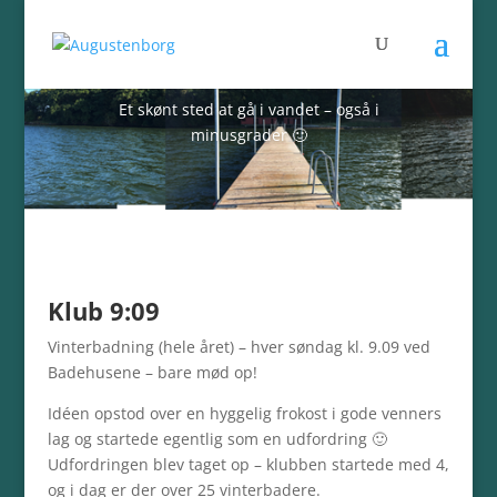
Klub 9:09 ved Badehusene
Et skønt sted at gå i vandet – også i
minusgrader 🙂
Klub 9:09
Vinterbadning (hele året) – hver søndag kl. 9.09 ved
Badehusene – bare mød op!
Idéen opstod over en hyggelig frokost i gode venners
lag og startede egentlig som en udfordring 🙂
Udfordringen blev taget op – klubben startede med 4,
og i dag er der over 25 vinterbadere.