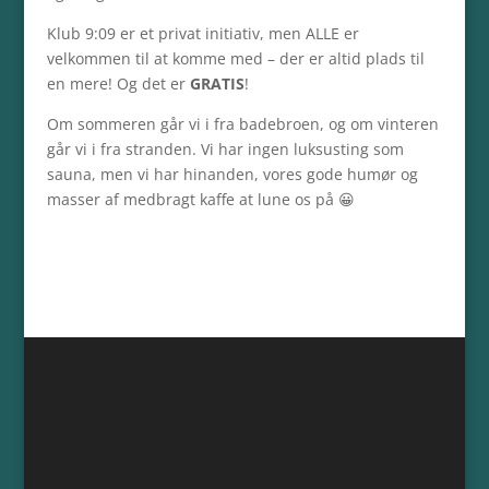
Klub 9:09 er et privat initiativ, men ALLE er
velkommen til at komme med – der er altid plads til
en mere! Og det er
GRATIS
!
Om sommeren går vi i fra badebroen, og om vinteren
går vi i fra stranden. Vi har ingen luksusting som
sauna, men vi har hinanden, vores gode humør og
masser af medbragt kaffe at lune os på 😀