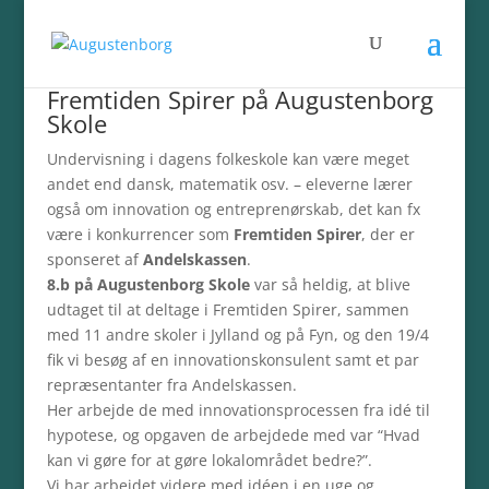
Fremtiden Spirer på Augustenborg
Skole
Undervisning i dagens folkeskole kan være meget
andet end dansk, matematik osv. – eleverne lærer
også om innovation og entreprenørskab, det kan fx
være i konkurrencer som
Fremtiden Spirer
, der er
sponseret af
Andelskassen
.
8.b på Augustenborg Skole
var så heldig, at blive
udtaget til at deltage i Fremtiden Spirer, sammen
med 11 andre skoler i Jylland og på Fyn, og den 19/4
fik vi besøg af en innovationskonsulent samt et par
repræsentanter fra Andelskassen.
Her arbejde de me
d innovationsprocessen fra idé til
hypotese, og opgaven de arbejdede med var “Hvad
kan vi gøre for at gøre lokalområdet bedre?”.
Vi har arbejdet videre med idéen i en uge og