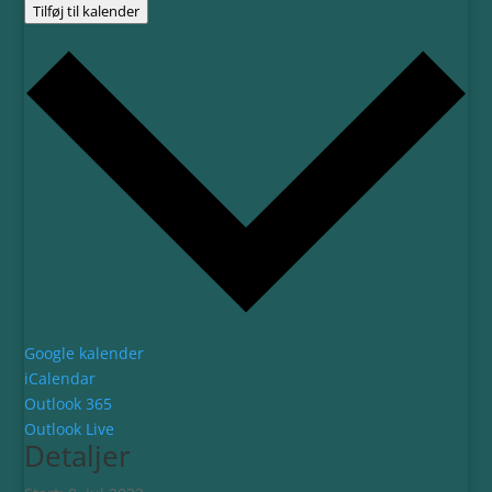
Tilføj til kalender
Google kalender
iCalendar
Outlook 365
Outlook Live
Detaljer