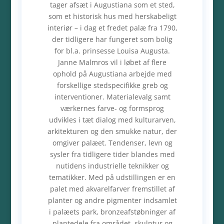
tager afsæt i Augustiana som et sted,
som et historisk hus med herskabeligt
interiør – i dag et fredet palæ fra 1790,
der tidligere har fungeret som bolig
for bl.a. prinsesse Louisa Augusta.
Janne Malmros vil i løbet af flere
ophold på Augustiana arbejde med
forskellige stedspecifikke greb og
interventioner. Materialevalg samt
værkernes farve- og formsprog
udvikles i tæt dialog med kulturarven,
arkitekturen og den smukke natur, der
omgiver palæet. Tendenser, levn og
sysler fra tidligere tider blandes med
nutidens industrielle teknikker og
tematikker. Med på udstillingen er en
palet med akvarelfarver fremstillet af
planter og andre pigmenter indsamlet
i palæets park, bronzeafstøbninger af
plantedele fra området, skulptur og