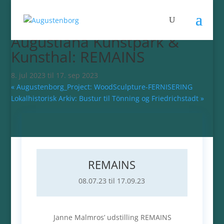
« Alle Begivenheder
Denne begivenhed er allerede afholdt.
Augustiana Kunstpark &
Kunsthal: REMAINS
8. jul 2023
til
17. sep 2023
«
Augustenborg_Project: WoodSculpture-FERNISERING
Lokalhistorisk Arkiv: Bustur til Tönning og Friedrichstadt
»
REMAINS
08.07.23 til 17.09.23
Janne Malmros’ udstilling REMAINS