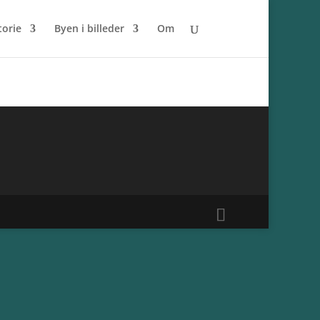
torie
Byen i billeder
Om