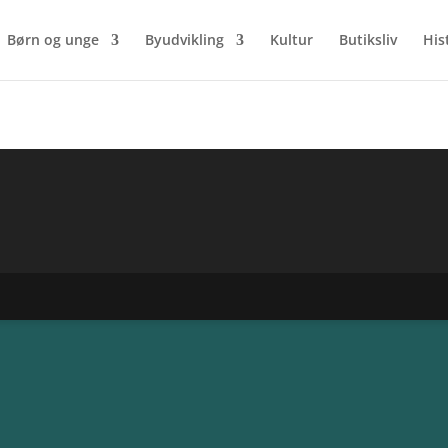
Børn og unge
Byudvikling
Kultur
Butiksliv
His