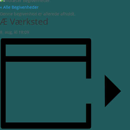
« Alle Begivenheder
Denne begivenhed er allerede afholdt.
Æ Værksted
8. aug, kl.18:09