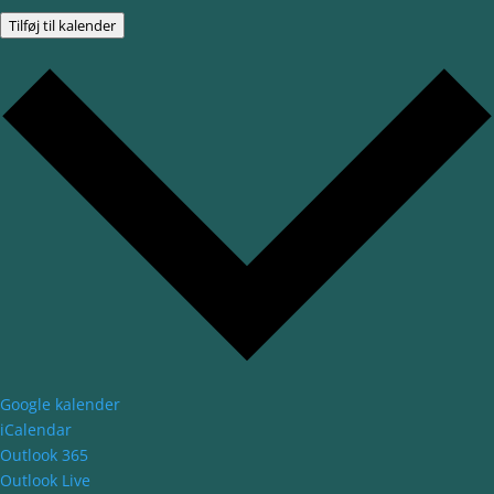
Tilføj til kalender
Google kalender
iCalendar
Outlook 365
Outlook Live