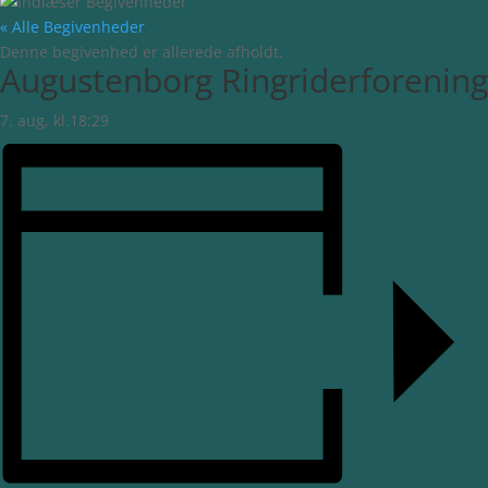
« Alle Begivenheder
Denne begivenhed er allerede afholdt.
Augustenborg Ringriderforening
7. aug, kl.18:29