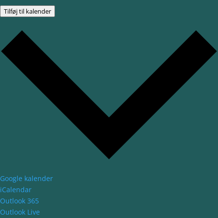
Tilføj til kalender
Google kalender
iCalendar
Outlook 365
Outlook Live