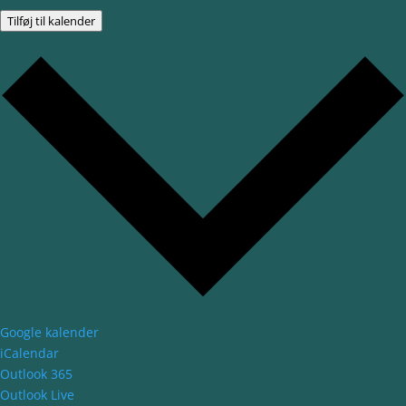
Tilføj til kalender
Google kalender
iCalendar
Outlook 365
Outlook Live